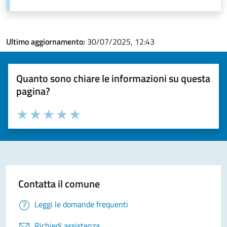
Ultimo aggiornamento:
30/07/2025, 12:43
Quanto sono chiare le informazioni su questa
pagina?
Valuta la chiarezza delle informazioni (da 1 a 5 stelle)
Seleziona il numero di stelle per valutare la chiarezza delle i
Valuta 1 stelle su 5
Valuta 2 stelle su 5
Valuta 3 stelle su 5
Valuta 4 stelle su 5
Valuta 5 stelle su 5
Contatta il comune
Leggi le domande frequenti
Richiedi assistenza