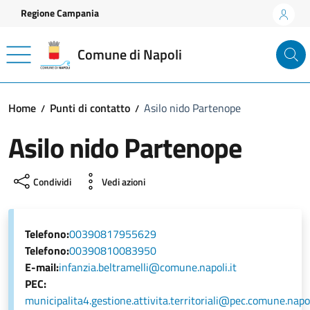
Vai ai contenuti
Vai al footer
Regione Campania
Comune di Napoli
Home
Punti di contatto
Asilo nido Partenope
Asilo nido Partenope
Condividi
Vedi azioni
Telefono:
00390817955629
Telefono:
00390810083950
E-mail:
infanzia.beltramelli@comune.napoli.it
PEC:
municipalita4.gestione.attivita.territoriali@pec.comune.napol