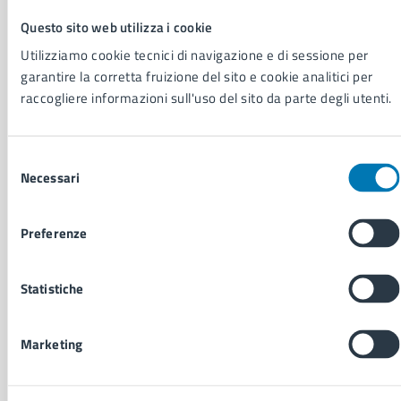
Municipalità
Questo sito web utilizza i cookie
Uffici
Utilizziamo cookie tecnici di navigazione e di sessione per
Enti e fondazioni
garantire la corretta fruizione del sito e cookie analitici per
Politici
raccogliere informazioni sull'uso del sito da parte degli utenti.
Personale amministrativo
Documenti e dati
Intranet, posta aziendale e protocollo
Selezione
Necessari
del
consenso
CATEGORIE DI SERVIZIO
Ambiente
Preferenze
Anagrafe e stato civile
Autorizzazioni
Statistiche
Cultura e tempo libero
Documenti e certificati
Educazione e formazione
Marketing
Giustizia e sicurezza pubblica
Imprese e commercio