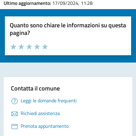
Ultimo aggiornamento:
17/09/2024, 11:28
Quanto sono chiare le informazioni su questa
pagina?
Valuta la chiarezza delle informazioni (da 1 a 5 stelle)
Seleziona il numero di stelle per valutare la chiarezza delle i
Valuta 1 stelle su 5
Valuta 2 stelle su 5
Valuta 3 stelle su 5
Valuta 4 stelle su 5
Valuta 5 stelle su 5
Contatta il comune
Leggi le domande frequenti
Richiedi assistenza
Prenota appuntamento