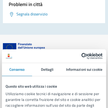
Problemi in città
Segnala disservizio
Comune di Napoli
Consenso
Dettagli
Informazioni sui cookie
AMMINISTRAZIONE
Aree amministrative
Questo sito web utilizza i cookie
Organi di governo
Utilizziamo cookie tecnici di navigazione e di sessione per
Municipalità
garantire la corretta fruizione del sito e cookie analitici per
Uffici
raccogliere informazioni sull'uso del sito da parte degli
Enti e fondazioni