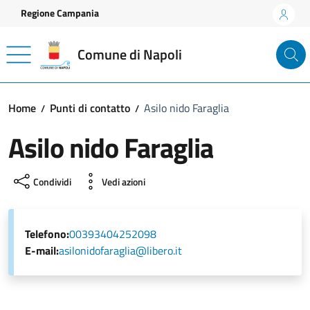
Vai ai contenuti
Vai al footer
Regione Campania
Comune di Napoli
Home
Punti di contatto
Asilo nido Faraglia
Asilo nido Faraglia
Condividi
Vedi azioni
Telefono:
00393404252098
E-mail:
asilonidofaraglia@libero.it