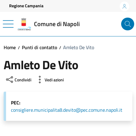
Vai ai contenuti
Vai al footer
Regione Campania
Comune di Napoli
Home
Punti di contatto
Amleto De Vito
Amleto De Vito
Condividi
Vedi azioni
PEC:
consigliere.municipalita8.devito@pec.comune.napoli.it