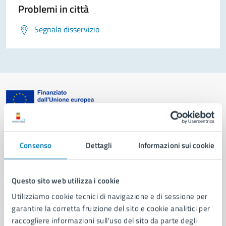
Problemi in città
Segnala disservizio
Comune di Napoli
Consenso
Dettagli
Informazioni sui cookie
AMMINISTRAZIONE
Aree amministrative
Questo sito web utilizza i cookie
Organi di governo
Utilizziamo cookie tecnici di navigazione e di sessione per
Municipalità
garantire la corretta fruizione del sito e cookie analitici per
Uffici
raccogliere informazioni sull'uso del sito da parte degli
Enti e fondazioni