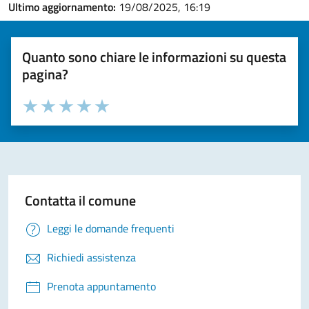
Ultimo aggiornamento:
19/08/2025, 16:19
Quanto sono chiare le informazioni su questa
pagina?
Valuta la chiarezza delle informazioni (da 1 a 5 stelle)
Seleziona il numero di stelle per valutare la chiarezza delle i
Valuta 1 stelle su 5
Valuta 2 stelle su 5
Valuta 3 stelle su 5
Valuta 4 stelle su 5
Valuta 5 stelle su 5
Contatta il comune
Leggi le domande frequenti
Richiedi assistenza
Prenota appuntamento