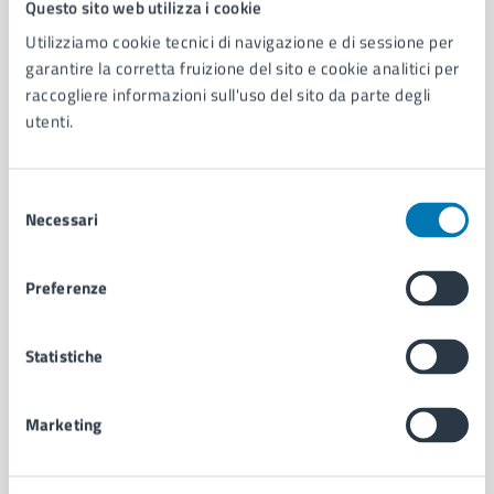
Questo sito web utilizza i cookie
Utilizziamo cookie tecnici di navigazione e di sessione per
garantire la corretta fruizione del sito e cookie analitici per
AMMINISTRAZIONE
raccogliere informazioni sull'uso del sito da parte degli
Aree amministrative
utenti.
Organi di governo
Municipalità
Uffici
Selezione
Enti e fondazioni
Necessari
del
Politici
consenso
Personale amministrativo
Documenti e dati
Preferenze
Intranet, posta aziendale e protocollo
Statistiche
CATEGORIE DI SERVIZIO
Ambiente
Marketing
Anagrafe e stato civile
Autorizzazioni