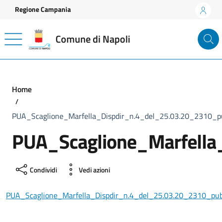
Vai ai contenuti
Vai al footer
Regione Campania
Comune di Napoli
Home
PUA_Scaglione_Marfella_Dispdir_n.4_del_25.03.20_2310_pu
PUA_Scaglione_Marfella
Condividi
Vedi azioni
PUA_Scaglione_Marfella_Dispdir_n.4_del_25.03.20_2310_pub