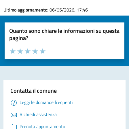
Ultimo aggiornamento:
06/05/2026, 17:46
Quanto sono chiare le informazioni su questa
pagina?
Valuta la chiarezza delle informazioni (da 1 a 5 stelle)
Seleziona il numero di stelle per valutare la chiarezza delle i
Valuta 1 stelle su 5
Valuta 2 stelle su 5
Valuta 3 stelle su 5
Valuta 4 stelle su 5
Valuta 5 stelle su 5
Contatta il comune
Leggi le domande frequenti
Richiedi assistenza
Prenota appuntamento