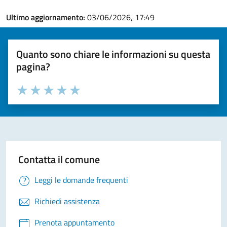
Ultimo aggiornamento:
03/06/2026, 17:49
Quanto sono chiare le informazioni su questa
pagina?
Valuta la chiarezza delle informazioni (da 1 a 5 stelle)
Seleziona il numero di stelle per valutare la chiarezza delle i
Valuta 1 stelle su 5
Valuta 2 stelle su 5
Valuta 3 stelle su 5
Valuta 4 stelle su 5
Valuta 5 stelle su 5
Contatta il comune
Leggi le domande frequenti
Richiedi assistenza
Prenota appuntamento