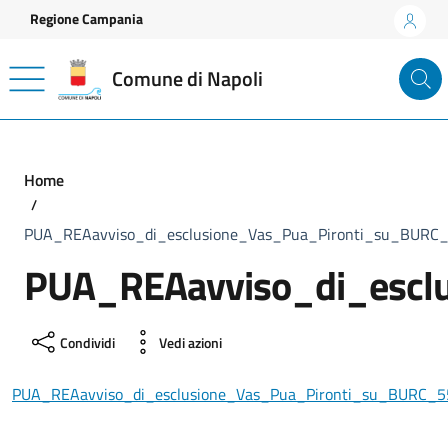
Vai ai contenuti
Vai al footer
Regione Campania
Comune di Napoli
Home
PUA_REAavviso_di_esclusione_Vas_Pua_Pironti_su_BURC_
PUA_REAavviso_di_escl
Condividi
Vedi azioni
PUA_REAavviso_di_esclusione_Vas_Pua_Pironti_su_BURC_5