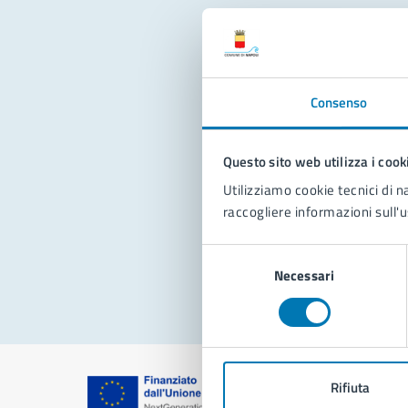
Con
Consenso
Questo sito web utilizza i cook
Utilizziamo cookie tecnici di n
raccogliere informazioni sull'u
Pro
Selezione
Necessari
del
consenso
Rifiuta
Comune di Na