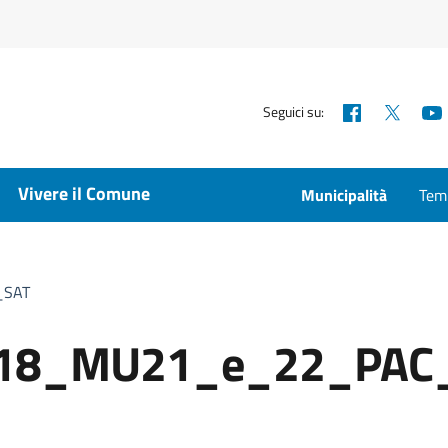
Facebook
X
Seguici su:
Vivere il Comune
Municipalità
Temp
_SAT
18_MU21_e_22_PAC