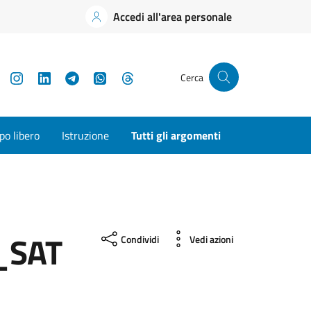
Accedi all'area personale
YouTube
Instagram
LinkedIn
Telegram
WhatsApp
Threads
Cerca
o libero
Istruzione
Tutti gli argomenti
_SAT
Condividi
Vedi azioni