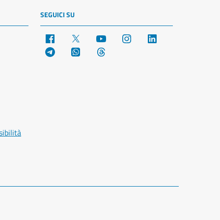
SEGUICI SU
Facebook
X
YouTube
Instagram
LinkedIn
Telegram
WhatsApp
Threads
ibilità