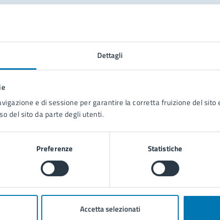
tatta il comune
Leggi le domande frequenti
Dettagli
Richiedi assistenza
ie
Prenota appuntamento
avigazione e di sessione per garantire la corretta fruizione del sito e
so del sito da parte degli utenti.
blemi in città
Segnala disservizio
Preferenze
Statistiche
Accetta selezionati
poli