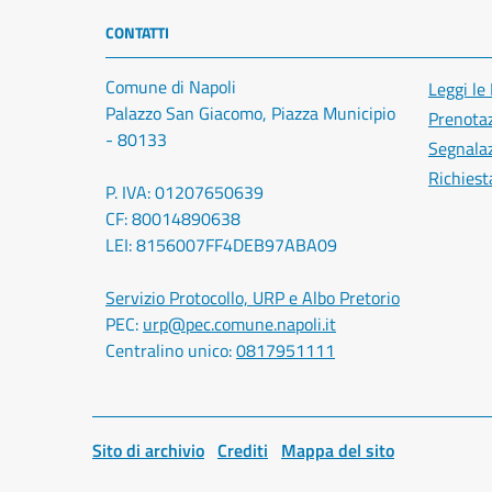
CONTATTI
Comune di Napoli
Leggi le
Palazzo San Giacomo, Piazza Municipio
Prenota
- 80133
Segnalaz
Richiest
P. IVA: 01207650639
CF: 80014890638
LEI: 8156007FF4DEB97ABA09
Servizio Protocollo, URP e Albo Pretorio
PEC:
urp@pec.comune.napoli.it
Centralino unico:
0817951111
Sito di archivio
Crediti
Mappa del sito