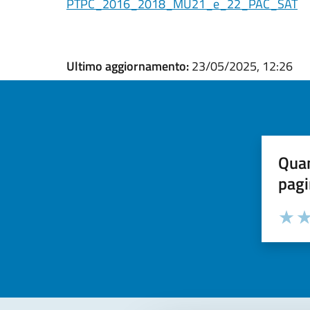
PTPC_2016_2018_MU21_e_22_PAC_SAT
Ultimo aggiornamento:
23/05/2025, 12:26
Quan
pagi
Valuta la
Selezi
Valuta 
Val