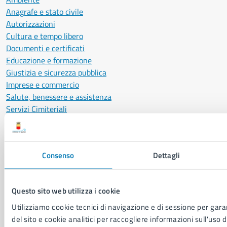
Anagrafe e stato civile
Autorizzazioni
Cultura e tempo libero
Documenti e certificati
Educazione e formazione
Giustizia e sicurezza pubblica
Imprese e commercio
Salute, benessere e assistenza
Servizi Cimiteriali
Vita lavorativa
Consenso
Dettagli
NOVITÀ
Notizie
Avvisi
Questo sito web utilizza i cookie
Comunicati
Utilizziamo cookie tecnici di navigazione e di sessione per garan
Comunicati stampa della Giunta Comunale
del sito e cookie analitici per raccogliere informazioni sull'uso d
Comunicati stampa del Consiglio Comunale