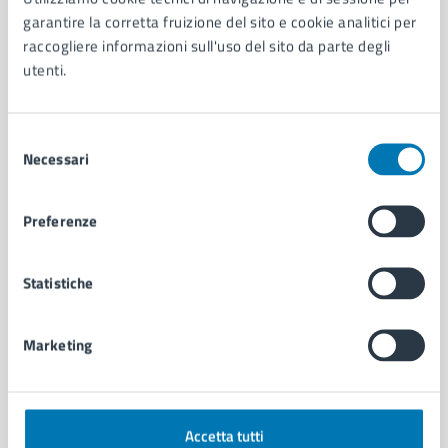
Aree amministrative
garantire la corretta fruizione del sito e cookie analitici per
Organi di governo
raccogliere informazioni sull'uso del sito da parte degli
Municipalità
utenti.
Uffici
Enti e fondazioni
Politici
Selezione
Personale amministrativo
Necessari
del
Documenti e dati
consenso
Intranet, posta aziendale e protocollo
Preferenze
CATEGORIE DI SERVIZIO
Statistiche
Ambiente
Anagrafe e stato civile
Marketing
Autorizzazioni
Cultura e tempo libero
Documenti e certificati
Educazione e formazione
Accetta tutti
Giustizia e sicurezza pubblica