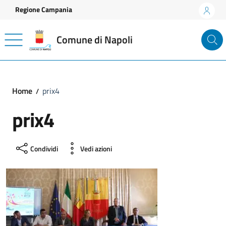
Vai ai contenuti
Vai al footer
Regione Campania
Comune di Napoli
Home
prix4
prix4
Condividi
Vedi azioni