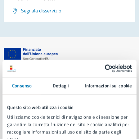
Segnala disservizio
Comune di Napoli
Consenso
Dettagli
Informazioni sui cookie
AMMINISTRAZIONE
Aree amministrative
Organi di governo
Questo sito web utilizza i cookie
Municipalità
Utilizziamo cookie tecnici di navigazione e di sessione per
Uffici
garantire la corretta fruizione del sito e cookie analitici per
Enti e fondazioni
raccogliere informazioni sull'uso del sito da parte degli
Politici