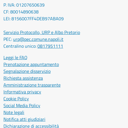
P. IVA: 01207650639
CF: 80014890638
LEI: 8156007FF4DEB97ABA09
Servizio Protocollo, URP e Albo Pretorio
PEC:
urp@pec.comune.napoli.it
Centralino unico:
0817951111
Leggi le FAQ
Prenotazione appuntamento
Segnalazione disservizio
Richiesta assistenza
Amministrazione trasparente
Informativa privacy
Cookie Policy
Social Media Policy
Note legali
Notifica atti giudiziari
Dichiarazione di accessibilità