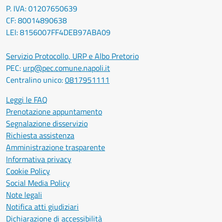
P. IVA: 01207650639
CF: 80014890638
LEI: 8156007FF4DEB97ABA09
Servizio Protocollo, URP e Albo Pretorio
PEC:
urp@pec.comune.napoli.it
Centralino unico:
0817951111
Leggi le FAQ
Prenotazione appuntamento
Segnalazione disservizio
Richiesta assistenza
Amministrazione trasparente
Informativa privacy
Cookie Policy
Social Media Policy
Note legali
Notifica atti giudiziari
Dichiarazione di accessibilità