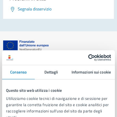
Segnala disservizio
Comune di Napoli
Consenso
Dettagli
Informazioni sui cookie
AMMINISTRAZIONE
Aree amministrative
Organi di governo
Questo sito web utilizza i cookie
Municipalità
Utilizziamo cookie tecnici di navigazione e di sessione per
Uffici
garantire la corretta fruizione del sito e cookie analitici per
Enti e fondazioni
raccogliere informazioni sull'uso del sito da parte degli
Politici