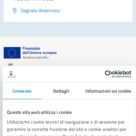
Segnala disservizio
Comune di Napoli
AMMINISTRAZIONE
Consenso
Dettagli
Informazioni sui cookie
Aree amministrative
Organi di governo
Municipalità
Questo sito web utilizza i cookie
Uffici
Utilizziamo cookie tecnici di navigazione e di sessione per
Enti e fondazioni
garantire la corretta fruizione del sito e cookie analitici per
Politici