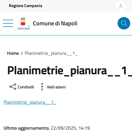
Vai ai contenuti
Vai al footer
Regione Campania
Comune di Napoli
Home
Planimetrie_pianura__1_
Planimetrie_pianura__1
Condividi
Vedi azioni
Planimetrie_pianura__1_
Ultimo aggiornamento:
22/09/2025, 14:19