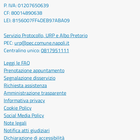
P. IVA: 01207650639
CF: 80014890638
LEI: 8156007FF4DEB97ABA09
Servizio Protocollo, URP e Albo Pretorio
PEC:
urp@pec.comune.napoli.it
Centralino unico:
0817951111
Leggi le FAQ
Prenotazione appuntamento
Segnalazione disservizio
Richiesta assistenza
Amministrazione trasparente
Informativa privacy
Cookie Policy
Social Media Policy
Note legali
Notifica atti giudiziari
Dichiarazione di accessibilità