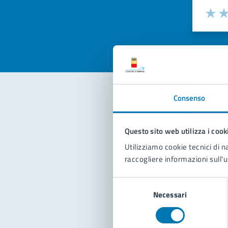
Valuta la
Selezi
Valuta 
Val
Consenso
Con
Questo sito web utilizza i cook
Utilizziamo cookie tecnici di n
raccogliere informazioni sull'u
Selezione
Necessari
del
Pro
consenso