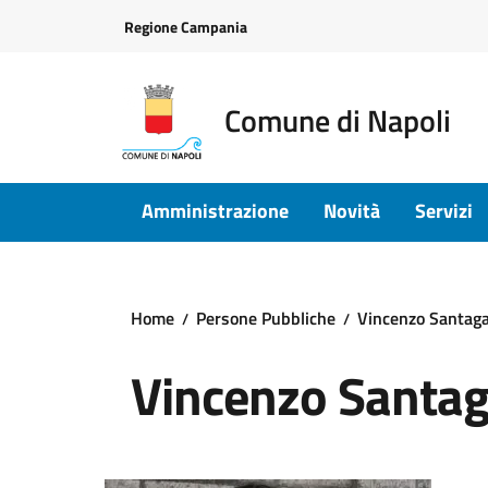
Vai ai contenuti
Vai al footer
Regione Campania
Comune di Napoli
Amministrazione
Novità
Servizi
Home
Persone Pubbliche
Vincenzo Santag
Vincenzo Santa