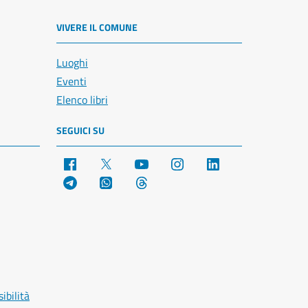
VIVERE IL COMUNE
Luoghi
Eventi
Elenco libri
SEGUICI SU
Facebook
X
YouTube
Instagram
LinkedIn
Telegram
WhatsApp
Threads
ibilità