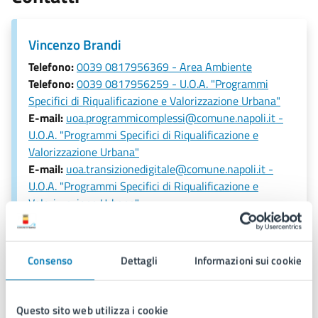
Vincenzo Brandi
Telefono:
0039 0817956369 - Area Ambiente
Telefono:
0039 0817956259 - U.O.A. "Programmi
Specifici di Riqualificazione e Valorizzazione Urbana"
E-mail:
uoa.programmicomplessi@comune.napoli.it -
U.O.A. "Programmi Specifici di Riqualificazione e
Valorizzazione Urbana"
E-mail:
uoa.transizionedigitale@comune.napoli.it -
U.O.A. "Programmi Specifici di Riqualificazione e
Valorizzazione Urbana"
PEC:
ambiente@pec.comune.napoli.it - Area Ambiente
PEC:
uoa.programmicomplessi@pec.comune.napoli.it -
U.O.A. "Programmi Specifici di Riqualificazione e
Consenso
Dettagli
Informazioni sui cookie
Valorizzazione Urbana"
PEC:
uoa.transizionedigitale@pec.comune.napoli.it -
U.O.A. "Programmi Specifici di Riqualificazione e
Questo sito web utilizza i cookie