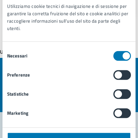
Valorizzazione Urbana"
Utilizziamo cookie tecnici di navigazione e di sessione per
garantire la corretta fruizione del sito e cookie analitici per
raccogliere informazioni sull'uso del sito da parte degli
utenti.
Selezione
Ultimo aggiornamento:
10/11/2025, 19:24
Necessari
del
consenso
Quanto sono chiare le informazioni su questa
Preferenze
pagina?
Statistiche
Valuta la chiarezza delle informazioni (da 1 a 5 stelle)
Seleziona il numero di stelle per valutare la chiarezza delle i
Valuta 1 stelle su 5
Valuta 2 stelle su 5
Valuta 3 stelle su 5
Valuta 4 stelle su 5
Valuta 5 stelle su 5
Marketing