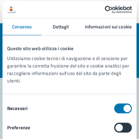
Ultimo aggiornamento:
11/03/2026, 14:14
Consenso
Dettagli
Informazioni sui cookie
Quanto sono chiare le informazioni su questa
pagina?
Questo sito web utilizza i cookie
Utilizziamo cookie tecnici di navigazione e di sessione per
Valuta la chiarezza delle informazioni (da 1 a 5 stelle)
Seleziona il numero di stelle per valutare la chiarezza delle i
garantire la corretta fruizione del sito e cookie analitici per
Valuta 1 stelle su 5
Valuta 2 stelle su 5
Valuta 3 stelle su 5
Valuta 4 stelle su 5
Valuta 5 stelle su 5
raccogliere informazioni sull'uso del sito da parte degli
utenti.
Selezione
Contatta il comune
Necessari
del
Leggi le domande frequenti
consenso
Preferenze
Richiedi assistenza