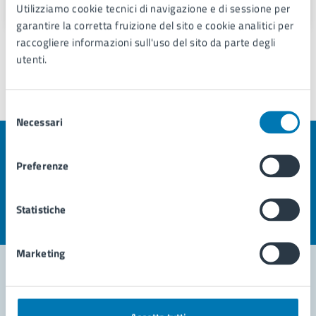
Utilizziamo cookie tecnici di navigazione e di sessione per
garantire la corretta fruizione del sito e cookie analitici per
raccogliere informazioni sull'uso del sito da parte degli
utenti.
Ultimo aggiornamento:
19/03/2026, 12:18
Selezione
Necessari
del
consenso
Quanto sono chiare le informazioni su questa
Preferenze
pagina?
Valuta la chiarezza delle informazioni (da 1 a 5 stelle)
Seleziona il numero di stelle per valutare la chiarezza delle i
Statistiche
Valuta 1 stelle su 5
Valuta 2 stelle su 5
Valuta 3 stelle su 5
Valuta 4 stelle su 5
Valuta 5 stelle su 5
Marketing
Contatta il comune