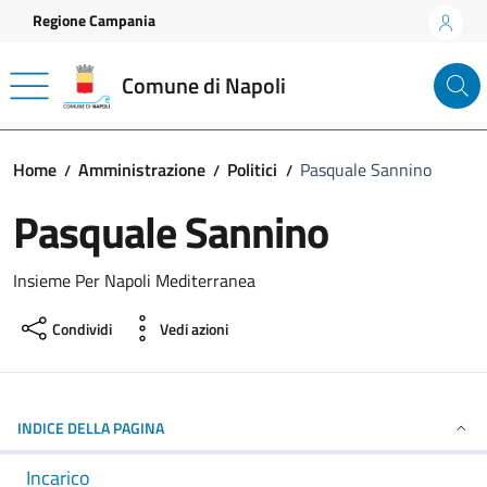
Vai ai contenuti
Vai al footer
Regione Campania
Comune di Napoli
Home
Amministrazione
Politici
Pasquale Sannino
Pasquale Sannino
Insieme Per Napoli Mediterranea
Condividi
Vedi azioni
INDICE DELLA PAGINA
Incarico