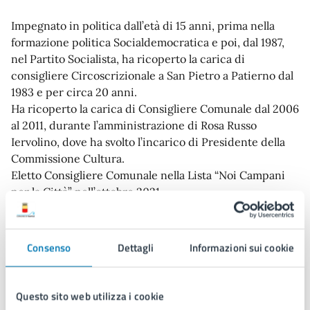
Impegnato in politica dall’età di 15 anni, prima nella
formazione politica Socialdemocratica e poi, dal 1987,
nel Partito Socialista, ha ricoperto la carica di
consigliere Circoscrizionale a San Pietro a Patierno dal
1983 e per circa 20 anni.
Ha ricoperto la carica di Consigliere Comunale dal 2006
al 2011, durante l’amministrazione di Rosa Russo
Iervolino, dove ha svolto l’incarico di Presidente della
Commissione Cultura.
Eletto Consigliere Comunale nella Lista “Noi Campani
per la Città” nell’ottobre 2021.
Contatti
Consenso
Dettagli
Informazioni sui cookie
Pasquale Sannino
Questo sito web utilizza i cookie
Telefono:
0039 0817959899