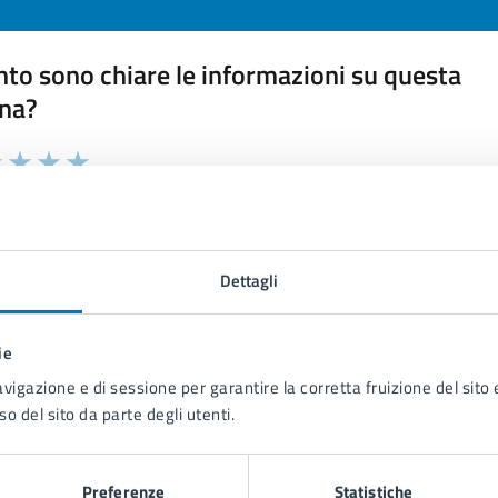
to sono chiare le informazioni su questa
na?
 chiarezza delle informazioni (da 1 a 5 stelle)
ona il numero di stelle per valutare la chiarezza delle inform
1 stelle su 5
uta 2 stelle su 5
Valuta 3 stelle su 5
Valuta 4 stelle su 5
Valuta 5 stelle su 5
Dettagli
ie
tatta il comune
avigazione e di sessione per garantire la corretta fruizione del sito e
so del sito da parte degli utenti.
Leggi le domande frequenti
Richiedi assistenza
Preferenze
Statistiche