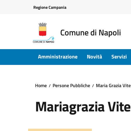
Vai ai contenuti
Vai al footer
Regione Campania
Comune di Napoli
Amministrazione
Novità
Servizi
Home
Persone Pubbliche
Maria Grazia Vitel
Mariagrazia Vitel