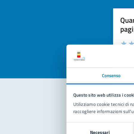
Quan
pagi
Valuta la
Selezi
Valuta 
Val
Consenso
Questo sito web utilizza i cook
Con
Utilizziamo cookie tecnici di n
raccogliere informazioni sull'u
Selezione
Necessari
del