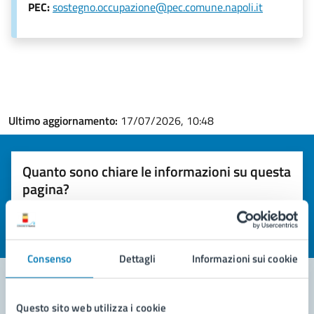
PEC:
sostegno.occupazione@pec.comune.napoli.it
Ultimo aggiornamento:
17/07/2026, 10:48
Quanto sono chiare le informazioni su questa
pagina?
Valuta la chiarezza delle informazioni (da 1 a 5 stelle)
Seleziona il numero di stelle per valutare la chiarezza delle i
Valuta 1 stelle su 5
Valuta 2 stelle su 5
Valuta 3 stelle su 5
Valuta 4 stelle su 5
Valuta 5 stelle su 5
Consenso
Dettagli
Informazioni sui cookie
Questo sito web utilizza i cookie