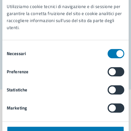
Contatta il comune
Utilizziamo cookie tecnici di navigazione e di sessione per
Leggi le domande frequenti
garantire la corretta fruizione del sito e cookie analitici per
raccogliere informazioni sull'uso del sito da parte degli
Richiedi assistenza
utenti.
Prenota appuntamento
Selezione
Problemi in città
Necessari
del
consenso
Segnala disservizio
Preferenze
Statistiche
Marketing
Comune di Napoli