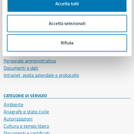
Accetta tutti
AMMINISTRAZIONE
Aree amministrative
Accetta selezionati
Organi di governo
Municipalità
Uffici
Rifiuta
Enti e fondazioni
Politici
Personale amministrativo
Documenti e dati
Intranet, posta aziendale e protocollo
CATEGORIE DI SERVIZIO
Ambiente
Anagrafe e stato civile
Autorizzazioni
Cultura e tempo libero
Documenti e certificati