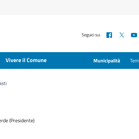
Facebook
X
Seguici su:
Vivere il Comune
Municipalità
Temp
sti
erde (Presidente)