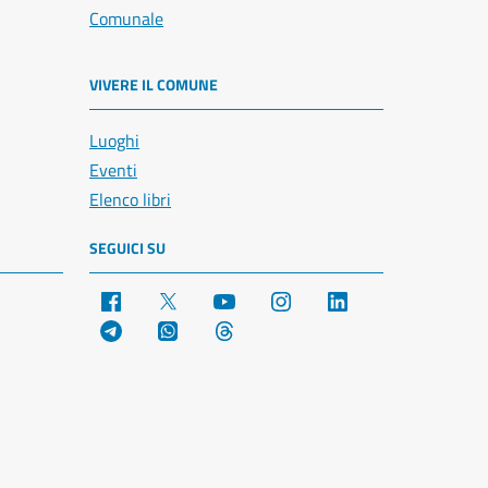
Comunale
VIVERE IL COMUNE
Luoghi
Eventi
Elenco libri
SEGUICI SU
Facebook
X
YouTube
Instagram
LinkedIn
Telegram
WhatsApp
Threads