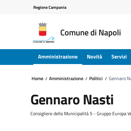
Vai ai contenuti
Vai al footer
Regione Campania
Comune di Napoli
Amministrazione
Novità
Servizi
Home
Amministrazione
Politici
Gennaro Na
Gennaro Nasti
Consigliere della Municipalità 5 - Gruppo Europa V