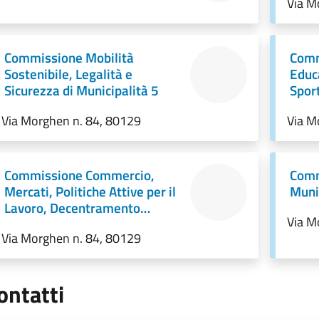
Via M
Commissione Mobilità
Comm
Sostenibile, Legalità e
Educa
Sicurezza di Municipalità 5
Sport
Via Morghen n. 84, 80129
Via M
Commissione Commercio,
Comm
Mercati, Politiche Attive per il
Muni
Lavoro, Decentramento
Via M
Amministrativo di Municipalità
Via Morghen n. 84, 80129
5
ontatti