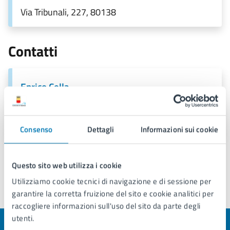
01/01/2026
Via Tribunali, 227, 80138
Contatti
Enrico Cella
PEC:
consigliere.municipalita4.cella@pec.comune.napoli.it
Consenso
Dettagli
Informazioni sui cookie
Questo sito web utilizza i cookie
Utilizziamo cookie tecnici di navigazione e di sessione per
garantire la corretta fruizione del sito e cookie analitici per
Ultimo aggiornamento:
17/03/2026, 14:23
raccogliere informazioni sull'uso del sito da parte degli
utenti.