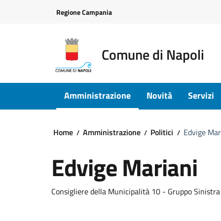
Vai ai contenuti
Vai al footer
Regione Campania
Comune di Napoli
Amministrazione
Novità
Servizi
Home
Amministrazione
Politici
Edvige Mar
Edvige Mariani
Consigliere della Municipalità 10 - Gruppo Sinistr