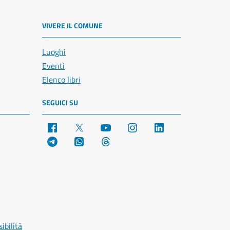
VIVERE IL COMUNE
Luoghi
Eventi
Elenco libri
SEGUICI SU
Facebook
X
YouTube
Instagram
LinkedIn
Telegram
WhatsApp
Threads
ibilità