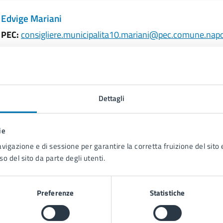
Edvige Mariani
PEC:
consigliere.municipalita10.mariani@pec.comune.napol
Dettagli
ie
avigazione e di sessione per garantire la corretta fruizione del sito e
so del sito da parte degli utenti.
Preferenze
Statistiche
to sono chiare le informazioni su questa
na?