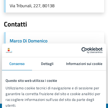
Via Tribunali, 227, 80138
Contatti
Marco Di Domenico
PEC:
consigliere.municipalita4.didomenico@pec.comune.napo
li.it
Consenso
Dettagli
Informazioni sui cookie
Questo sito web utilizza i cookie
Utilizziamo cookie tecnici di navigazione e di sessione per
garantire la corretta fruizione del sito e cookie analitici per
Ultimo aggiornamento:
17/03/2026, 14:38
raccogliere informazioni sull'uso del sito da parte degli
utenti.