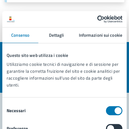
Consenso
Dettagli
Informazioni sui cookie
Ultimo aggiornamento:
17/03/2026, 15:11
Questo sito web utilizza i cookie
Quanto sono chiare le informazioni su questa
pagina?
Utilizziamo cookie tecnici di navigazione e di sessione per
garantire la corretta fruizione del sito e cookie analitici per
Valuta la chiarezza delle informazioni (da 1 a 5 stelle)
Seleziona il numero di stelle per valutare la chiarezza delle i
raccogliere informazioni sull'uso del sito da parte degli
Valuta 1 stelle su 5
Valuta 2 stelle su 5
Valuta 3 stelle su 5
Valuta 4 stelle su 5
Valuta 5 stelle su 5
utenti.
Selezione
Necessari
del
Contatta il comune
consenso
Preferenze
Leggi le domande frequenti