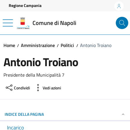
Vai ai contenuti
Vai al footer
Regione Campania
Comune di Napoli
Home
Amministrazione
Politici
Antonio Troiano
Antonio Troiano
Presidente della Municipalità 7
Condividi
Vedi azioni
INDICE DELLA PAGINA
Incarico