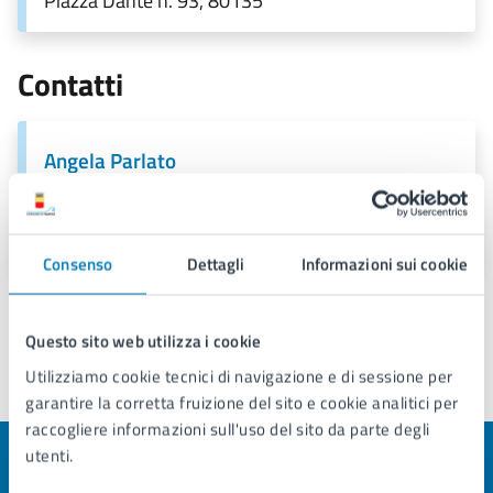
Piazza Dante n. 93, 80135
Contatti
Angela Parlato
PEC:
consigliere.municipalita2.parlato@pec.comune.napoli.it
Consenso
Dettagli
Informazioni sui cookie
Questo sito web utilizza i cookie
Utilizziamo cookie tecnici di navigazione e di sessione per
Ultimo aggiornamento:
24/02/2026, 22:48
garantire la corretta fruizione del sito e cookie analitici per
raccogliere informazioni sull'uso del sito da parte degli
utenti.
Quanto sono chiare le informazioni su questa