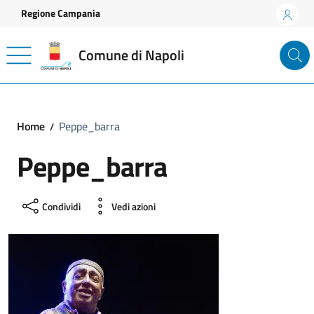
Vai ai contenuti
Vai al footer
Regione Campania
Comune di Napoli
Home
Peppe_barra
Peppe_barra
Condividi
Vedi azioni