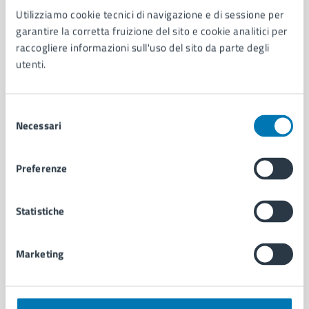
Utilizziamo cookie tecnici di navigazione e di sessione per
AMMINISTRAZIONE
garantire la corretta fruizione del sito e cookie analitici per
Aree amministrative
raccogliere informazioni sull'uso del sito da parte degli
Organi di governo
utenti.
Municipalità
Uffici
Enti e fondazioni
Selezione
Politici
Necessari
del
Personale amministrativo
consenso
Documenti e dati
Preferenze
Intranet, posta aziendale e protocollo
Statistiche
CATEGORIE DI SERVIZIO
Ambiente
Marketing
Anagrafe e stato civile
Autorizzazioni
Cultura e tempo libero
Documenti e certificati