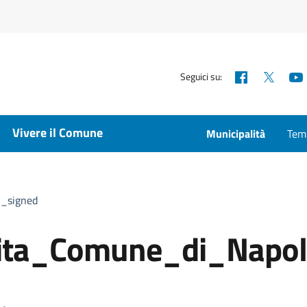
Facebook
X
Seguici su:
Vivere il Comune
Municipalità
Temp
i_signed
rita_Comune_di_Napol