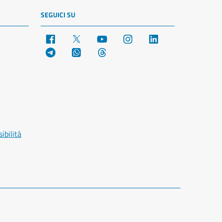
SEGUICI SU
Facebook
X
YouTube
Instagram
LinkedIn
Telegram
WhatsApp
Threads
ibilità