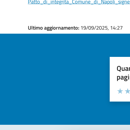
Patto_di_integrita_Comune_di_Napoli_sign
Ultimo aggiornamento:
19/09/2025, 14:27
Quan
pagi
Valuta la
Selezi
Valuta 
Val