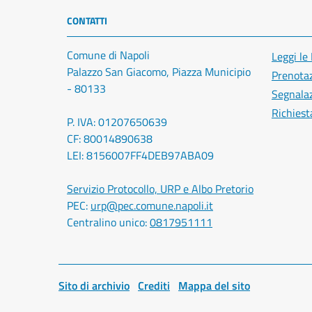
CONTATTI
Comune di Napoli
Leggi le
Palazzo San Giacomo, Piazza Municipio
Prenota
- 80133
Segnalaz
Richiest
P. IVA: 01207650639
CF: 80014890638
LEI: 8156007FF4DEB97ABA09
Servizio Protocollo, URP e Albo Pretorio
PEC:
urp@pec.comune.napoli.it
Centralino unico:
0817951111
Sito di archivio
Crediti
Mappa del sito