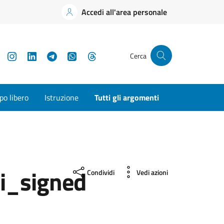
Accedi all'area personale
YouTube
Instagram
LinkedIn
Telegram
WhatsApp
Threads
Cerca
o libero
Istruzione
Tutti gli argomenti
i_signed
Condividi
Vedi azioni