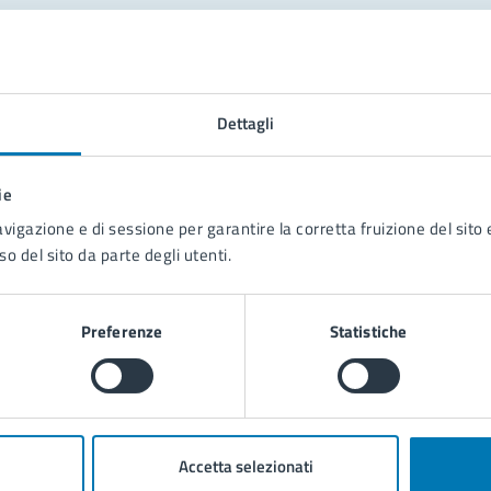
tatta il comune
Leggi le domande frequenti
Dettagli
Richiedi assistenza
ie
Prenota appuntamento
avigazione e di sessione per garantire la corretta fruizione del sito e
so del sito da parte degli utenti.
blemi in città
Segnala disservizio
Preferenze
Statistiche
Accetta selezionati
poli