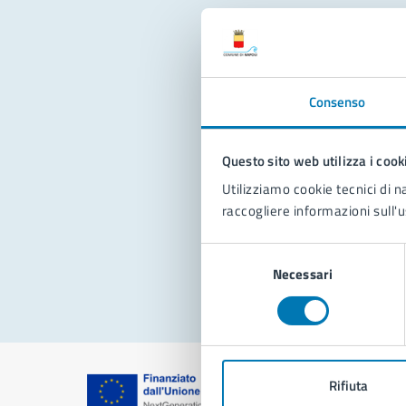
Con
Consenso
Questo sito web utilizza i cook
Utilizziamo cookie tecnici di n
raccogliere informazioni sull'u
Pro
Selezione
Necessari
del
consenso
Rifiuta
Comune di Na