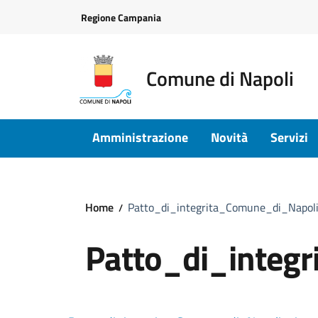
Vai ai contenuti
Vai al footer
Regione Campania
Comune di Napoli
Amministrazione
Novità
Servizi
Home
Patto_di_integrita_Comune_di_Napol
Patto_di_integ