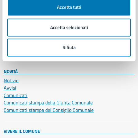
Documenti e certificati
Accetta tutti
Educazione e formazione
Giustizia e sicurezza pubblica
Accetta selezionati
Imprese e commercio
Salute, benessere e assistenza
Servizi Cimiteriali
Rifiuta
Vita lavorativa
NOVITÀ
Notizie
Avvisi
Comunicati
Comunicati stampa della Giunta Comunale
Comunicati stampa del Consiglio Comunale
VIVERE IL COMUNE