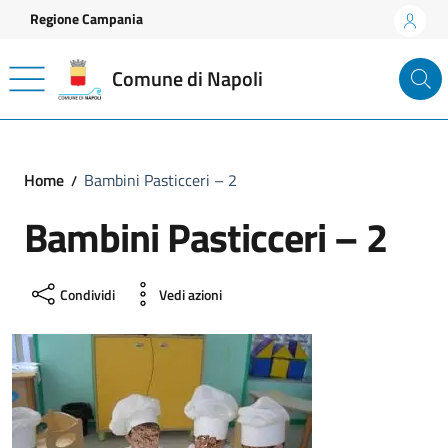
Vai ai contenuti
Vai al footer
Regione Campania
Comune di Napoli
Home
Bambini Pasticceri – 2
Bambini Pasticceri – 2
Condividi
Vedi azioni