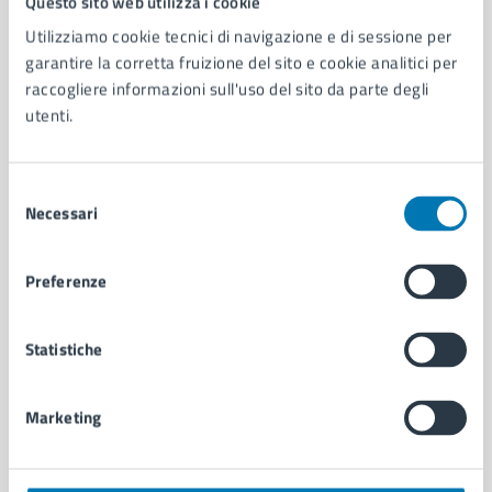
Questo sito web utilizza i cookie
Utilizziamo cookie tecnici di navigazione e di sessione per
AMMINISTRAZIONE
garantire la corretta fruizione del sito e cookie analitici per
Aree amministrative
raccogliere informazioni sull'uso del sito da parte degli
Organi di governo
utenti.
Municipalità
Uffici
Selezione
Enti e fondazioni
Necessari
del
Politici
consenso
Personale amministrativo
Documenti e dati
Preferenze
Intranet, posta aziendale e protocollo
Statistiche
CATEGORIE DI SERVIZIO
Ambiente
Marketing
Anagrafe e stato civile
Autorizzazioni
Cultura e tempo libero