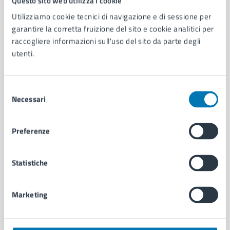
Questo sito web utilizza i cookie
Utilizziamo cookie tecnici di navigazione e di sessione per
AMMINISTRAZIONE
garantire la corretta fruizione del sito e cookie analitici per
Aree amministrative
raccogliere informazioni sull'uso del sito da parte degli
Organi di governo
utenti.
Municipalità
Uffici
Selezione
Enti e fondazioni
Necessari
del
Politici
consenso
Personale amministrativo
Documenti e dati
Preferenze
Intranet, posta aziendale e protocollo
Statistiche
CATEGORIE DI SERVIZIO
Ambiente
Marketing
Anagrafe e stato civile
Autorizzazioni
Cultura e tempo libero