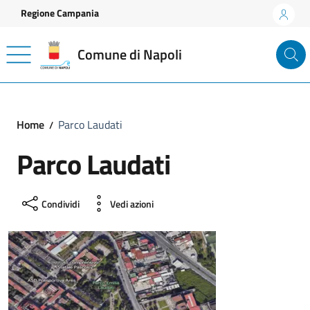
Vai ai contenuti
Vai al footer
Regione Campania
Comune di Napoli
Home
Parco Laudati
Parco Laudati
Condividi
Vedi azioni