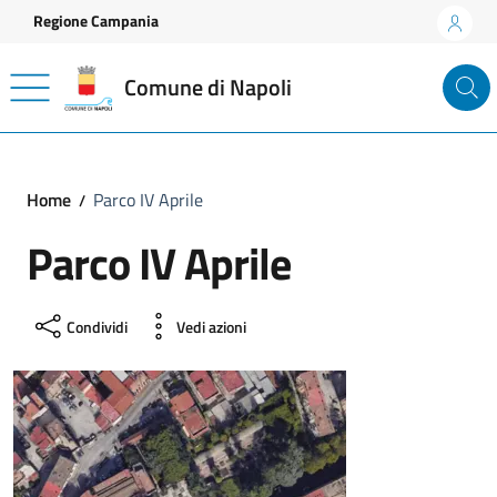
Vai ai contenuti
Vai al footer
Regione Campania
Comune di Napoli
Home
Parco IV Aprile
Parco IV Aprile
Condividi
Vedi azioni