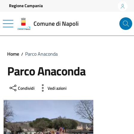
Vai ai contenuti
Vai al footer
Regione Campania
Comune di Napoli
Home
Parco Anaconda
Parco Anaconda
Condividi
Vedi azioni