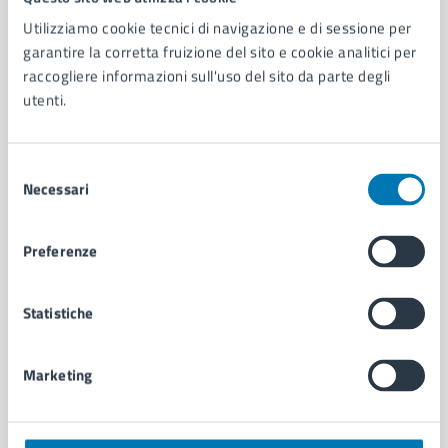
Utilizziamo cookie tecnici di navigazione e di sessione per
AMMINISTRAZIONE
garantire la corretta fruizione del sito e cookie analitici per
Aree amministrative
raccogliere informazioni sull'uso del sito da parte degli
Organi di governo
utenti.
Municipalità
Uffici
Enti e fondazioni
Selezione
Necessari
Politici
del
Personale amministrativo
consenso
Documenti e dati
Preferenze
Intranet, posta aziendale e protocollo
Statistiche
CATEGORIE DI SERVIZIO
Ambiente
Marketing
Anagrafe e stato civile
Autorizzazioni
Cultura e tempo libero