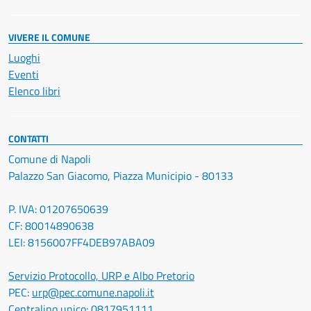
VIVERE IL COMUNE
Luoghi
Eventi
Elenco libri
CONTATTI
Comune di Napoli
Palazzo San Giacomo, Piazza Municipio - 80133
P. IVA: 01207650639
CF: 80014890638
LEI: 8156007FF4DEB97ABA09
Servizio Protocollo, URP e Albo Pretorio
PEC:
urp@pec.comune.napoli.it
Centralino unico:
0817951111