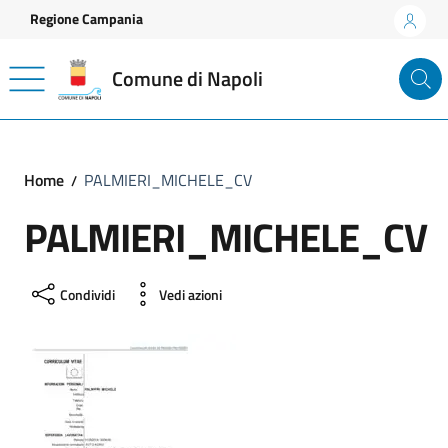
Vai ai contenuti
Vai al footer
Regione Campania
Comune di Napoli
Home
PALMIERI_MICHELE_CV
PALMIERI_MICHELE_CV
Condividi
Vedi azioni