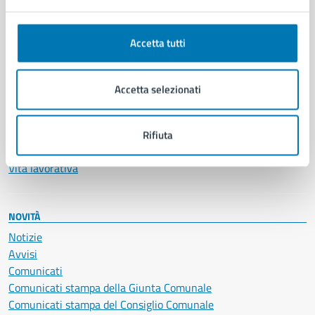
Anagrafe e stato civile
Autorizzazioni
Accetta tutti
Cultura e tempo libero
Documenti e certificati
Educazione e formazione
Accetta selezionati
Giustizia e sicurezza pubblica
Imprese e commercio
Salute, benessere e assistenza
Rifiuta
Servizi Cimiteriali
Vita lavorativa
NOVITÀ
Notizie
Avvisi
Comunicati
Comunicati stampa della Giunta Comunale
Comunicati stampa del Consiglio Comunale