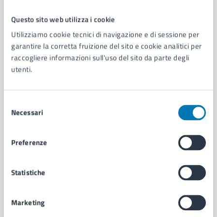
Questo sito web utilizza i cookie
Comune di Napoli
Utilizziamo cookie tecnici di navigazione e di sessione per
garantire la corretta fruizione del sito e cookie analitici per
raccogliere informazioni sull'uso del sito da parte degli
AMMINISTRAZIONE
utenti.
Aree amministrative
Organi di governo
Municipalità
Selezione
Uffici
Necessari
del
Enti e fondazioni
consenso
Politici
Preferenze
Personale amministrativo
Documenti e dati
Intranet, posta aziendale e protocollo
Statistiche
Marketing
CATEGORIE DI SERVIZIO
Ambiente