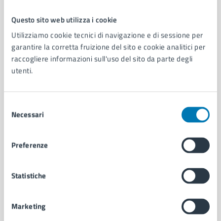
Questo sito web utilizza i cookie
Comune di Napoli
Utilizziamo cookie tecnici di navigazione e di sessione per
garantire la corretta fruizione del sito e cookie analitici per
raccogliere informazioni sull'uso del sito da parte degli
AMMINISTRAZIONE
utenti.
Aree amministrative
Organi di governo
Municipalità
Selezione
Uffici
Necessari
del
Enti e fondazioni
consenso
Politici
Preferenze
Personale amministrativo
Documenti e dati
Intranet, posta aziendale e protocollo
Statistiche
Marketing
CATEGORIE DI SERVIZIO
Ambiente