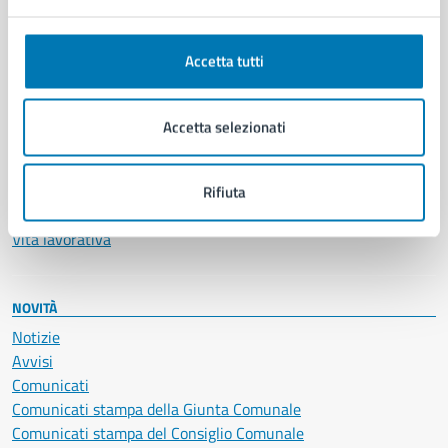
Anagrafe e stato civile
Autorizzazioni
Accetta tutti
Cultura e tempo libero
Documenti e certificati
Educazione e formazione
Accetta selezionati
Giustizia e sicurezza pubblica
Imprese e commercio
Salute, benessere e assistenza
Rifiuta
Servizi Cimiteriali
Vita lavorativa
NOVITÀ
Notizie
Avvisi
Comunicati
Comunicati stampa della Giunta Comunale
Comunicati stampa del Consiglio Comunale