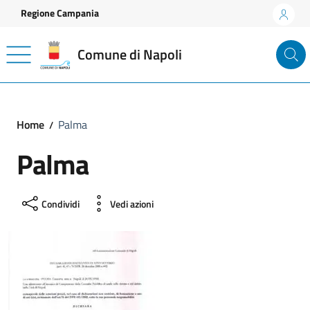
Vai ai contenuti
Vai al footer
Regione Campania
Comune di Napoli
Home
Palma
Palma
Condividi
Vedi azioni