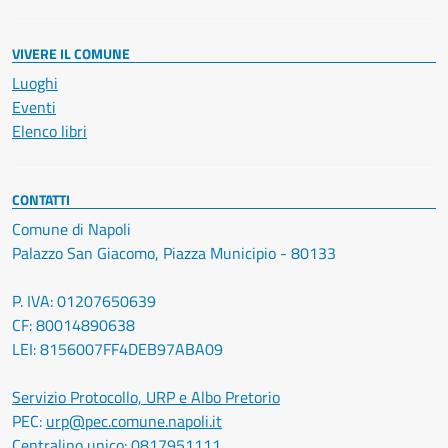
VIVERE IL COMUNE
Luoghi
Eventi
Elenco libri
CONTATTI
Comune di Napoli
Palazzo San Giacomo, Piazza Municipio - 80133
P. IVA: 01207650639
CF: 80014890638
LEI: 8156007FF4DEB97ABA09
Servizio Protocollo, URP e Albo Pretorio
PEC:
urp@pec.comune.napoli.it
Centralino unico:
0817951111