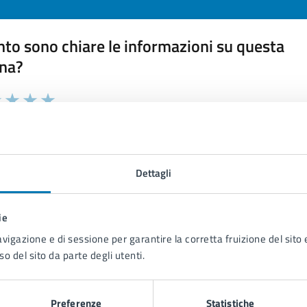
to sono chiare le informazioni su questa
na?
 chiarezza delle informazioni (da 1 a 5 stelle)
ona il numero di stelle per valutare la chiarezza delle inform
1 stelle su 5
uta 2 stelle su 5
Valuta 3 stelle su 5
Valuta 4 stelle su 5
Valuta 5 stelle su 5
Dettagli
ie
tatta il comune
avigazione e di sessione per garantire la corretta fruizione del sito e
so del sito da parte degli utenti.
Leggi le domande frequenti
Richiedi assistenza
Preferenze
Statistiche