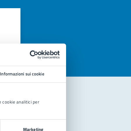
azioni
Informazioni sui cookie
 cookie analitici per
Marketing