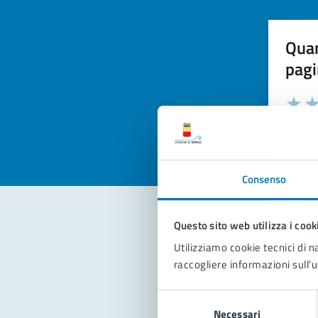
Quan
pagi
Valuta la
Selezi
Valuta 
Val
Consenso
Questo sito web utilizza i cook
Con
Utilizziamo cookie tecnici di n
raccogliere informazioni sull'u
Selezione
Necessari
del