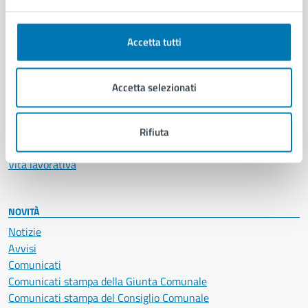
Anagrafe e stato civile
Autorizzazioni
Accetta tutti
Cultura e tempo libero
Documenti e certificati
Educazione e formazione
Accetta selezionati
Giustizia e sicurezza pubblica
Imprese e commercio
Salute, benessere e assistenza
Rifiuta
Servizi Cimiteriali
Vita lavorativa
NOVITÀ
Notizie
Avvisi
Comunicati
Comunicati stampa della Giunta Comunale
Comunicati stampa del Consiglio Comunale