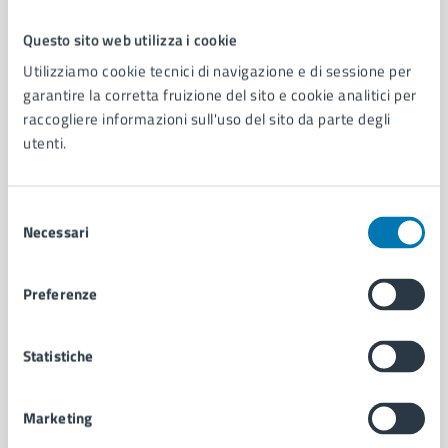
Questo sito web utilizza i cookie
Comune di Napoli
Utilizziamo cookie tecnici di navigazione e di sessione per
garantire la corretta fruizione del sito e cookie analitici per
raccogliere informazioni sull'uso del sito da parte degli
AMMINISTRAZIONE
utenti.
Aree amministrative
Organi di governo
Municipalità
Selezione
Uffici
Necessari
del
Enti e fondazioni
consenso
Politici
Preferenze
Personale amministrativo
Documenti e dati
Intranet, posta aziendale e protocollo
Statistiche
Marketing
CATEGORIE DI SERVIZIO
Ambiente