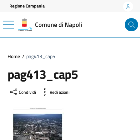
Vai ai contenuti
Vai al footer
Regione Campania
Comune di Napoli
Home
pag413_cap5
pag413_cap5
Condividi
Vedi azioni