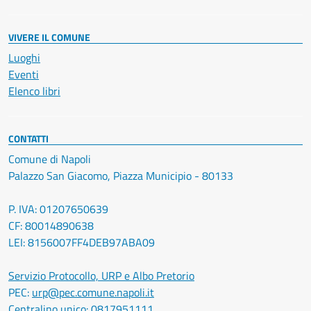
VIVERE IL COMUNE
Luoghi
Eventi
Elenco libri
CONTATTI
Comune di Napoli
Palazzo San Giacomo, Piazza Municipio - 80133
P. IVA: 01207650639
CF: 80014890638
LEI: 8156007FF4DEB97ABA09
Servizio Protocollo, URP e Albo Pretorio
PEC:
urp@pec.comune.napoli.it
Centralino unico:
0817951111