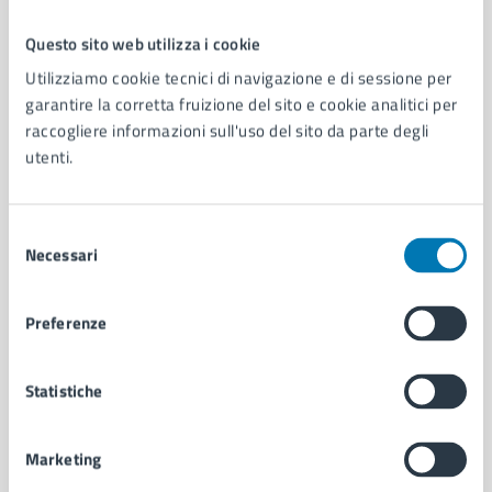
Questo sito web utilizza i cookie
Comune di Napoli
Utilizziamo cookie tecnici di navigazione e di sessione per
garantire la corretta fruizione del sito e cookie analitici per
raccogliere informazioni sull'uso del sito da parte degli
AMMINISTRAZIONE
utenti.
Aree amministrative
Organi di governo
Municipalità
Selezione
Uffici
Necessari
del
Enti e fondazioni
consenso
Politici
Preferenze
Personale amministrativo
Documenti e dati
Intranet, posta aziendale e protocollo
Statistiche
Marketing
CATEGORIE DI SERVIZIO
Ambiente