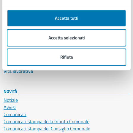
Anagrafe e stato civile
Autorizzazioni
Accetta tutti
Cultura e tempo libero
Documenti e certificati
Educazione e formazione
Accetta selezionati
Giustizia e sicurezza pubblica
Imprese e commercio
Salute, benessere e assistenza
Rifiuta
Servizi Cimiteriali
Vita lavorativa
NOVITÀ
Notizie
Avvisi
Comunicati
Comunicati stampa della Giunta Comunale
Comunicati stampa del Consiglio Comunale