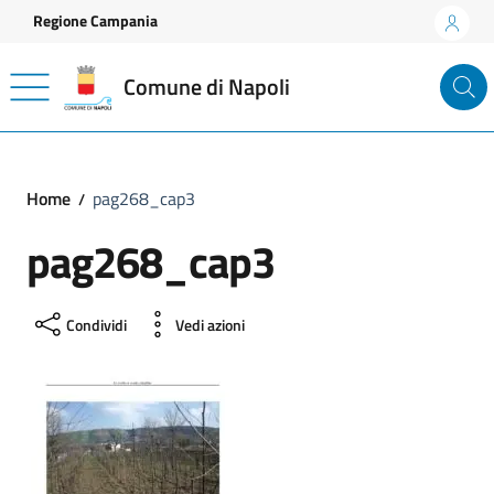
Vai ai contenuti
Vai al footer
Regione Campania
Comune di Napoli
Home
pag268_cap3
pag268_cap3
Condividi
Vedi azioni