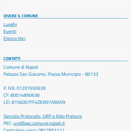
VIVERE IL COMUNE
Luoghi
Eventi
Elenco libri
CONTATTI
Comune di Napoli
Palazzo San Giacomo, Piazza Municipio - 80133
P. IVA: 01207650639
CF: 80014890638
LEI: 8156007FF4DEB97ABA09
Servizio Protocollo, URP e Albo Pretorio
PEC:
urp@pec.comune.napoli.it
Centralino unico:
0817951111