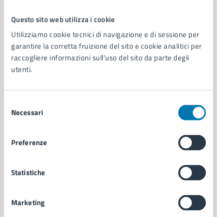
Questo sito web utilizza i cookie
Comune di Napoli
Utilizziamo cookie tecnici di navigazione e di sessione per
garantire la corretta fruizione del sito e cookie analitici per
raccogliere informazioni sull'uso del sito da parte degli
AMMINISTRAZIONE
utenti.
Aree amministrative
Organi di governo
Municipalità
Selezione
Uffici
Necessari
del
Enti e fondazioni
consenso
Politici
Preferenze
Personale amministrativo
Documenti e dati
Intranet, posta aziendale e protocollo
Statistiche
Marketing
CATEGORIE DI SERVIZIO
Ambiente