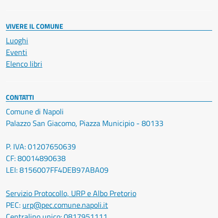
VIVERE IL COMUNE
Luoghi
Eventi
Elenco libri
CONTATTI
Comune di Napoli
Palazzo San Giacomo, Piazza Municipio - 80133
P. IVA: 01207650639
CF: 80014890638
LEI: 8156007FF4DEB97ABA09
Servizio Protocollo, URP e Albo Pretorio
PEC:
urp@pec.comune.napoli.it
Centralino unico:
0817951111