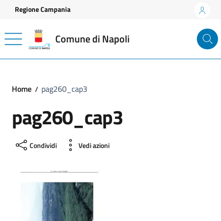
Vai ai contenuti
Vai al footer
Regione Campania
Comune di Napoli
Home
pag260_cap3
pag260_cap3
Condividi
Vedi azioni