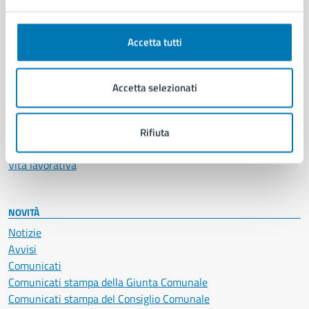
Anagrafe e stato civile
Autorizzazioni
Accetta tutti
Cultura e tempo libero
Documenti e certificati
Educazione e formazione
Accetta selezionati
Giustizia e sicurezza pubblica
Imprese e commercio
Salute, benessere e assistenza
Rifiuta
Servizi Cimiteriali
Vita lavorativa
NOVITÀ
Notizie
Avvisi
Comunicati
Comunicati stampa della Giunta Comunale
Comunicati stampa del Consiglio Comunale