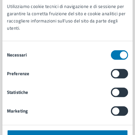
Utilizziamo cookie tecnici di navigazione e di sessione per
AMMINISTRAZIONE
garantire la corretta fruizione del sito e cookie analitici per
Aree amministrative
raccogliere informazioni sull'uso del sito da parte degli
Organi di governo
utenti.
Municipalità
Uffici
Enti e fondazioni
Selezione
Politici
Necessari
del
Personale amministrativo
consenso
Documenti e dati
Preferenze
Intranet, posta aziendale e protocollo
Statistiche
CATEGORIE DI SERVIZIO
Ambiente
Marketing
Anagrafe e stato civile
Autorizzazioni
Cultura e tempo libero
Documenti e certificati