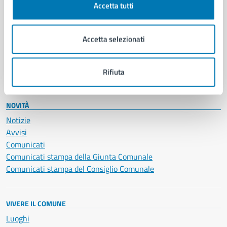
Accetta tutti
Educazione e formazione
Giustizia e sicurezza pubblica
Imprese e commercio
Accetta selezionati
Salute, benessere e assistenza
Servizi Cimiteriali
Vita lavorativa
Rifiuta
NOVITÀ
Notizie
Avvisi
Comunicati
Comunicati stampa della Giunta Comunale
Comunicati stampa del Consiglio Comunale
VIVERE IL COMUNE
Luoghi