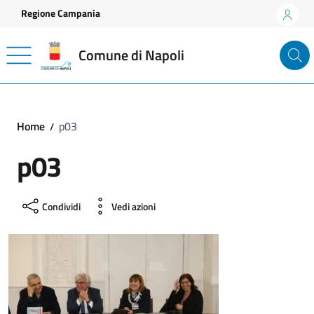
Vai ai contenuti
Vai al footer
Regione Campania
Comune di Napoli
Home
p03
p03
Condividi
Vedi azioni