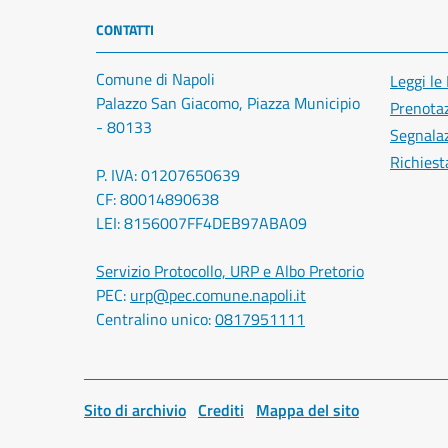
CONTATTI
Comune di Napoli
Leggi le
Palazzo San Giacomo, Piazza Municipio
Prenota
- 80133
Segnalaz
Richiest
P. IVA: 01207650639
CF: 80014890638
LEI: 8156007FF4DEB97ABA09
Servizio Protocollo, URP e Albo Pretorio
PEC:
urp@pec.comune.napoli.it
Centralino unico:
0817951111
Sito di archivio
Crediti
Mappa del sito