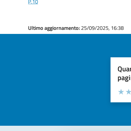
P.10
Ultimo aggiornamento:
25/09/2025, 16:38
Quan
pagi
Valuta la
Selezi
Valuta 
Val