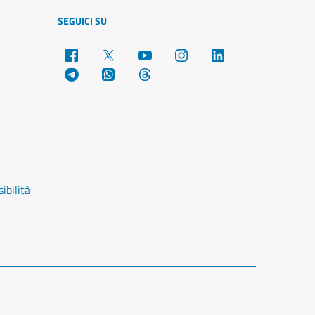
SEGUICI SU
Facebook
X
YouTube
Instagram
LinkedIn
Telegram
WhatsApp
Threads
ibilità