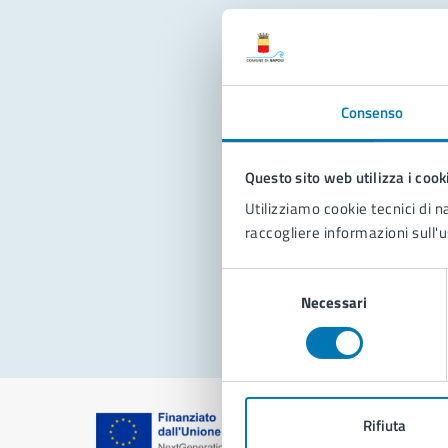
Con
Consenso
Questo sito web utilizza i cook
Utilizziamo cookie tecnici di n
raccogliere informazioni sull'u
Pro
Selezione
Necessari
del
consenso
Rifiuta
Comune di Na