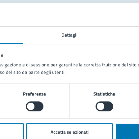
tatta il comune
Leggi le domande frequenti
Dettagli
Richiedi assistenza
ie
Prenota appuntamento
avigazione e di sessione per garantire la corretta fruizione del sito e
so del sito da parte degli utenti.
blemi in città
Segnala disservizio
Preferenze
Statistiche
Accetta selezionati
poli