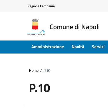
Vai ai contenuti
Vai al footer
Regione Campania
Comune di Napoli
Amministrazione
Novità
Servizi
Home
P.10
P.10