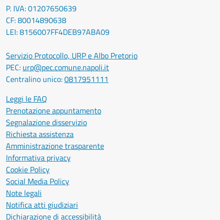
P. IVA: 01207650639
CF: 80014890638
LEI: 8156007FF4DEB97ABA09
Servizio Protocollo, URP e Albo Pretorio
PEC:
urp@pec.comune.napoli.it
Centralino unico:
0817951111
Leggi le FAQ
Prenotazione appuntamento
Segnalazione disservizio
Richiesta assistenza
Amministrazione trasparente
Informativa privacy
Cookie Policy
Social Media Policy
Note legali
Notifica atti giudiziari
Dichiarazione di accessibilità