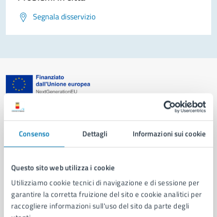
Segnala disservizio
Comune di Napoli
Consenso
Dettagli
Informazioni sui cookie
AMMINISTRAZIONE
Aree amministrative
Organi di governo
Questo sito web utilizza i cookie
Municipalità
Utilizziamo cookie tecnici di navigazione e di sessione per
Uffici
garantire la corretta fruizione del sito e cookie analitici per
Enti e fondazioni
raccogliere informazioni sull'uso del sito da parte degli
Politici