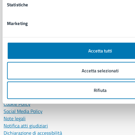
Statistiche
P. IVA: 01207650639
CF: 80014890638
LEI: 8156007FF4DEB97ABA09
Marketing
Servizio Protocollo, URP e Albo Pretorio
PEC:
urp@pec.comune.napoli.it
Centralino unico:
0817951111
Accetta tutti
Leggi le FAQ
Prenotazione appuntamento
Accetta selezionati
Segnalazione disservizio
Richiesta assistenza
Amministrazione trasparente
Rifiuta
Informativa privacy
Cookie Policy
Social Media Policy
Note legali
Notifica atti giudiziari
Dichiarazione di accessibilità