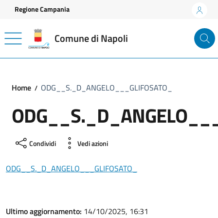
Vai ai contenuti
Vai al footer
Regione Campania
Comune di Napoli
Home
ODG__S._D_ANGELO___GLIFOSATO_
ODG__S._D_ANGELO___
Condividi
Vedi azioni
ODG__S._D_ANGELO___GLIFOSATO_
Ultimo aggiornamento:
14/10/2025, 16:31