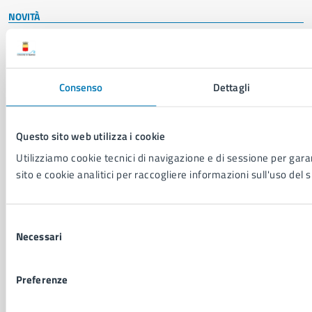
NOVITÀ
Notizie
Avvisi
Comunicati
Consenso
Dettagli
Comunicati stampa della Giunta Comunale
Comunicati stampa del Consiglio Comunale
Questo sito web utilizza i cookie
VIVERE IL COMUNE
Utilizziamo cookie tecnici di navigazione e di sessione per garan
Luoghi
sito e cookie analitici per raccogliere informazioni sull'uso del s
Eventi
Elenco libri
Selezione
Necessari
del
CONTATTI
consenso
Comune di Napoli
Preferenze
Palazzo San Giacomo, Piazza Municipio - 80133