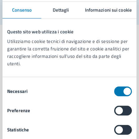
Consenso
Dettagli
Informazioni sui cookie
Questo sito web utilizza i cookie
Utilizziamo cookie tecnici di navigazione e di sessione per
garantire la corretta fruizione del sito e cookie analitici per
raccogliere informazioni sull'uso del sito da parte degli
Comune di Napoli
utenti.
AMMINISTRAZIONE
Selezione
Aree amministrative
Necessari
del
Organi di governo
consenso
Municipalità
Uffici
Preferenze
Enti e fondazioni
Politici
Statistiche
Personale amministrativo