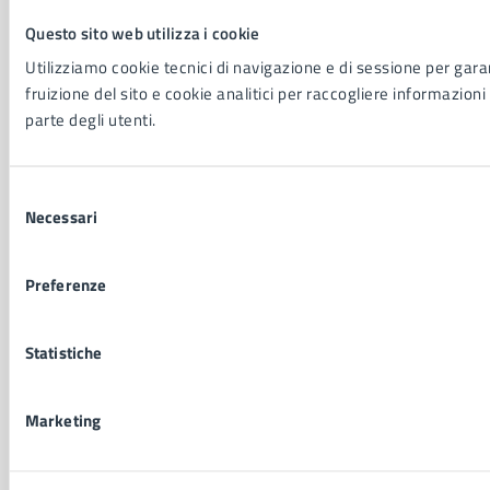
NOVITÀ
Questo sito web utilizza i cookie
Notizie
Utilizziamo cookie tecnici di navigazione e di sessione per garan
Avvisi
fruizione del sito e cookie analitici per raccogliere informazioni 
Comunicati
parte degli utenti.
Comunicati stampa della Giunta Comunale
Comunicati stampa del Consiglio Comunale
Selezione
Necessari
del
VIVERE IL COMUNE
consenso
Luoghi
Preferenze
Eventi
Elenco libri
Statistiche
CONTATTI
Marketing
Comune di Napoli
Palazzo San Giacomo, Piazza Municipio - 80133