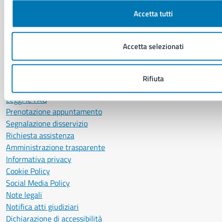
P. IVA: 01207650639
Accetta tutti
CF: 80014890638
LEI: 8156007FF4DEB97ABA09
Accetta selezionati
Servizio Protocollo, URP e Albo Pretorio
PEC:
urp@pec.comune.napoli.it
Rifiuta
Centralino unico:
0817951111
Leggi le FAQ
Prenotazione appuntamento
Segnalazione disservizio
Richiesta assistenza
Amministrazione trasparente
Informativa privacy
Cookie Policy
Social Media Policy
Note legali
Notifica atti giudiziari
Dichiarazione di accessibilità