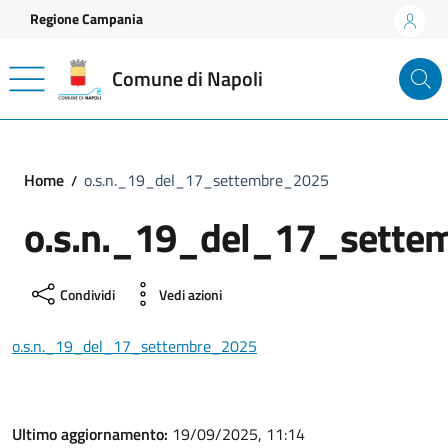
Vai ai contenuti
Vai al footer
Regione Campania
Comune di Napoli
Home
o.s.n._19_del_17_settembre_2025
o.s.n._19_del_17_sette
Condividi
Vedi azioni
o.s.n._19_del_17_settembre_2025
Ultimo aggiornamento:
19/09/2025, 11:14