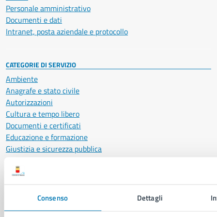
Personale amministrativo
Documenti e dati
Intranet, posta aziendale e protocollo
CATEGORIE DI SERVIZIO
Ambiente
Anagrafe e stato civile
Autorizzazioni
Cultura e tempo libero
Documenti e certificati
Educazione e formazione
Giustizia e sicurezza pubblica
Imprese e commercio
Salute, benessere e assistenza
Servizi Cimiteriali
Vita lavorativa
Consenso
Dettagli
I