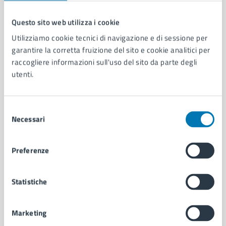
Questo sito web utilizza i cookie
Comune di Napoli
Utilizziamo cookie tecnici di navigazione e di sessione per
garantire la corretta fruizione del sito e cookie analitici per
raccogliere informazioni sull'uso del sito da parte degli
AMMINISTRAZIONE
utenti.
Aree amministrative
Organi di governo
Municipalità
Selezione
Necessari
Uffici
del
Enti e fondazioni
consenso
Politici
Preferenze
Personale amministrativo
Documenti e dati
Intranet, posta aziendale e protocollo
Statistiche
Marketing
CATEGORIE DI SERVIZIO