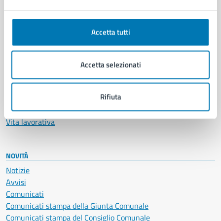
Ambiente
Anagrafe e stato civile
Autorizzazioni
Accetta tutti
Cultura e tempo libero
Documenti e certificati
Educazione e formazione
Accetta selezionati
Giustizia e sicurezza pubblica
Imprese e commercio
Rifiuta
Salute, benessere e assistenza
Servizi Cimiteriali
Vita lavorativa
NOVITÀ
Notizie
Avvisi
Comunicati
Comunicati stampa della Giunta Comunale
Comunicati stampa del Consiglio Comunale