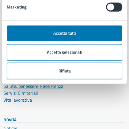
Intranet, posta aziendale e protocollo
Marketing
CATEGORIE DI SERVIZIO
Ambiente
Accetta tutti
Anagrafe e stato civile
Autorizzazioni
Cultura e tempo libero
Accetta selezionati
Documenti e certificati
Educazione e formazione
Rifiuta
Giustizia e sicurezza pubblica
Imprese e commercio
Salute, benessere e assistenza
Servizi Cimiteriali
Vita lavorativa
NOVITÀ
Notizie