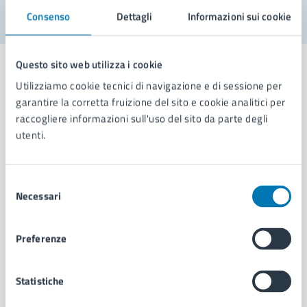
Consenso
Dettagli
Informazioni sui cookie
Questo sito web utilizza i cookie
Utilizziamo cookie tecnici di navigazione e di sessione per
garantire la corretta fruizione del sito e cookie analitici per
Comune di Napoli
raccogliere informazioni sull'uso del sito da parte degli
utenti.
AMMINISTRAZIONE
Aree amministrative
Selezione
Necessari
Organi di governo
del
Municipalità
consenso
Uffici
Preferenze
Enti e fondazioni
Politici
Personale amministrativo
Statistiche
Documenti e dati