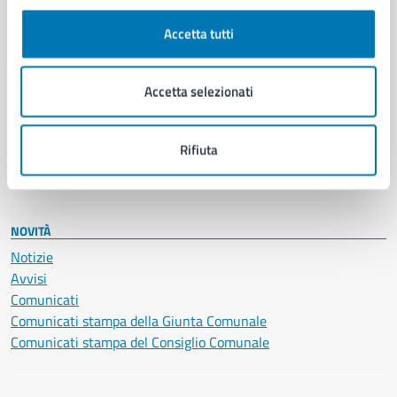
Autorizzazioni
Cultura e tempo libero
Accetta tutti
Documenti e certificati
Educazione e formazione
Giustizia e sicurezza pubblica
Accetta selezionati
Imprese e commercio
Salute, benessere e assistenza
Servizi Cimiteriali
Rifiuta
Vita lavorativa
NOVITÀ
Notizie
Avvisi
Comunicati
Comunicati stampa della Giunta Comunale
Comunicati stampa del Consiglio Comunale