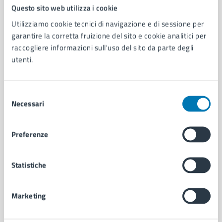
Comune di Napoli
Questo sito web utilizza i cookie
Utilizziamo cookie tecnici di navigazione e di sessione per
garantire la corretta fruizione del sito e cookie analitici per
AMMINISTRAZIONE
raccogliere informazioni sull'uso del sito da parte degli
Aree amministrative
utenti.
Organi di governo
Municipalità
Uffici
Selezione
Enti e fondazioni
Necessari
del
Politici
consenso
Personale amministrativo
Preferenze
Documenti e dati
Intranet, posta aziendale e protocollo
Statistiche
CATEGORIE DI SERVIZIO
Marketing
Ambiente
Anagrafe e stato civile