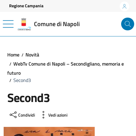
Vai ai contenuti
Vai al footer
Regione Campania
Comune di Napoli
Home
Novità
WebTv Comune di Napoli – Secondigliano, memoria e
futuro
Second3
Second3
Condividi
Vedi azioni