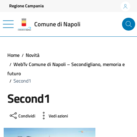
Vai ai contenuti
Vai al footer
Regione Campania
Comune di Napoli
Home
Novità
WebTv Comune di Napoli – Secondigliano, memoria e
futuro
Second1
Second1
Condividi
Vedi azioni