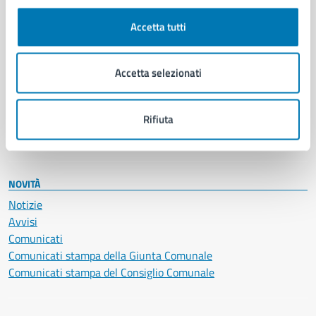
Autorizzazioni
Cultura e tempo libero
Accetta tutti
Documenti e certificati
Educazione e formazione
Giustizia e sicurezza pubblica
Accetta selezionati
Imprese e commercio
Salute, benessere e assistenza
Servizi Cimiteriali
Rifiuta
Vita lavorativa
NOVITÀ
Notizie
Avvisi
Comunicati
Comunicati stampa della Giunta Comunale
Comunicati stampa del Consiglio Comunale