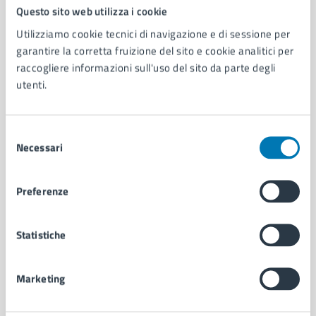
Comune di Napoli
Questo sito web utilizza i cookie
Utilizziamo cookie tecnici di navigazione e di sessione per
garantire la corretta fruizione del sito e cookie analitici per
AMMINISTRAZIONE
raccogliere informazioni sull'uso del sito da parte degli
Aree amministrative
utenti.
Organi di governo
Municipalità
Uffici
Selezione
Enti e fondazioni
Necessari
del
Politici
consenso
Personale amministrativo
Preferenze
Documenti e dati
Intranet, posta aziendale e protocollo
Statistiche
CATEGORIE DI SERVIZIO
Marketing
Ambiente
Anagrafe e stato civile