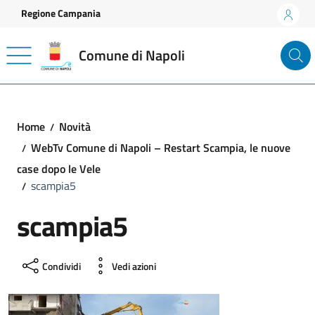
Vai ai contenuti
Vai al footer
Regione Campania
Comune di Napoli
Home
Novità
WebTv Comune di Napoli – Restart Scampia, le nuove
case dopo le Vele
scampia5
scampia5
Condividi
Vedi azioni