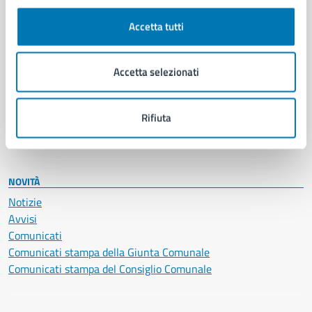
Autorizzazioni
Cultura e tempo libero
Accetta tutti
Documenti e certificati
Educazione e formazione
Giustizia e sicurezza pubblica
Accetta selezionati
Imprese e commercio
Salute, benessere e assistenza
Servizi Cimiteriali
Rifiuta
Vita lavorativa
NOVITÀ
Notizie
Avvisi
Comunicati
Comunicati stampa della Giunta Comunale
Comunicati stampa del Consiglio Comunale