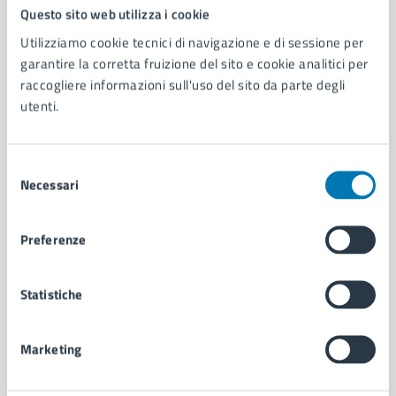
Comune di Napoli
Questo sito web utilizza i cookie
Utilizziamo cookie tecnici di navigazione e di sessione per
garantire la corretta fruizione del sito e cookie analitici per
AMMINISTRAZIONE
raccogliere informazioni sull'uso del sito da parte degli
Aree amministrative
utenti.
Organi di governo
Municipalità
Uffici
Selezione
Enti e fondazioni
Necessari
del
Politici
consenso
Personale amministrativo
Preferenze
Documenti e dati
Intranet, posta aziendale e protocollo
Statistiche
CATEGORIE DI SERVIZIO
Marketing
Ambiente
Anagrafe e stato civile