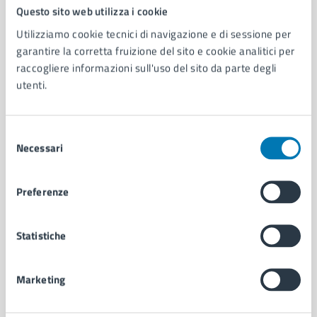
Comune di Napoli
Questo sito web utilizza i cookie
Utilizziamo cookie tecnici di navigazione e di sessione per
garantire la corretta fruizione del sito e cookie analitici per
AMMINISTRAZIONE
raccogliere informazioni sull'uso del sito da parte degli
Aree amministrative
utenti.
Organi di governo
Municipalità
Uffici
Selezione
Enti e fondazioni
Necessari
del
Politici
consenso
Personale amministrativo
Preferenze
Documenti e dati
Intranet, posta aziendale e protocollo
Statistiche
CATEGORIE DI SERVIZIO
Marketing
Ambiente
Anagrafe e stato civile