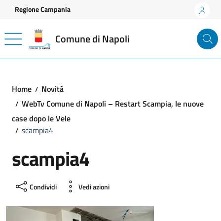
Vai ai contenuti
Vai al footer
Regione Campania
Comune di Napoli
Home
Novità
WebTv Comune di Napoli – Restart Scampia, le nuove
case dopo le Vele
scampia4
scampia4
Condividi
Vedi azioni