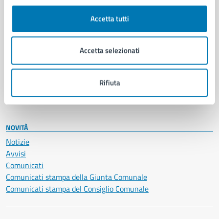
Autorizzazioni
Cultura e tempo libero
Accetta tutti
Documenti e certificati
Educazione e formazione
Giustizia e sicurezza pubblica
Accetta selezionati
Imprese e commercio
Salute, benessere e assistenza
Servizi Cimiteriali
Rifiuta
Vita lavorativa
NOVITÀ
Notizie
Avvisi
Comunicati
Comunicati stampa della Giunta Comunale
Comunicati stampa del Consiglio Comunale