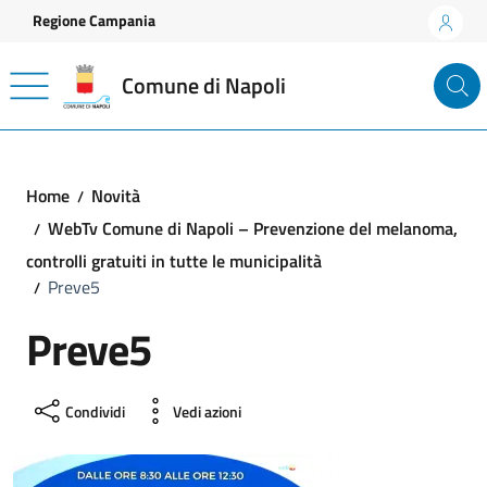
Vai ai contenuti
Vai al footer
Regione Campania
Comune di Napoli
Home
Novità
WebTv Comune di Napoli – Prevenzione del melanoma,
controlli gratuiti in tutte le municipalità
Preve5
Preve5
Condividi
Vedi azioni