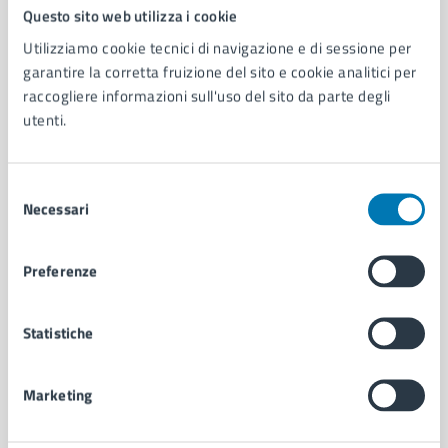
Comune di Napoli
Questo sito web utilizza i cookie
Utilizziamo cookie tecnici di navigazione e di sessione per
garantire la corretta fruizione del sito e cookie analitici per
AMMINISTRAZIONE
raccogliere informazioni sull'uso del sito da parte degli
Aree amministrative
utenti.
Organi di governo
Municipalità
Uffici
Selezione
Enti e fondazioni
Necessari
del
Politici
consenso
Personale amministrativo
Preferenze
Documenti e dati
Intranet, posta aziendale e protocollo
Statistiche
CATEGORIE DI SERVIZIO
Marketing
Ambiente
Anagrafe e stato civile