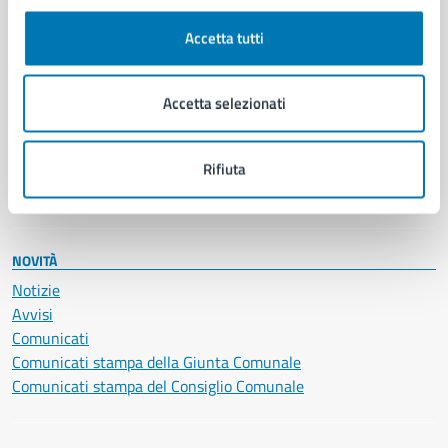
Autorizzazioni
Cultura e tempo libero
Accetta tutti
Documenti e certificati
Educazione e formazione
Giustizia e sicurezza pubblica
Accetta selezionati
Imprese e commercio
Salute, benessere e assistenza
Servizi Cimiteriali
Rifiuta
Vita lavorativa
NOVITÀ
Notizie
Avvisi
Comunicati
Comunicati stampa della Giunta Comunale
Comunicati stampa del Consiglio Comunale